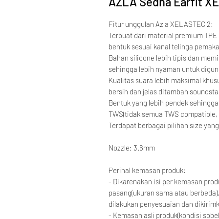
AZLA Sedna Earfit XE
Fitur unggulan Azla XELASTEC 2:
Terbuat dari material premium TPE
bentuk sesuai kanal telinga pemaka
Bahan silicone lebih tipis dan memi
sehingga lebih nyaman untuk digun
Kualitas suara lebih maksimal khusu
bersih dan jelas ditambah soundstag
Bentuk yang lebih pendek sehingg
TWS(tidak semua TWS compatible, s
Terdapat berbagai pilihan size yan
Nozzle: 3.6mm
Perihal kemasan produk:
- Dikarenakan isi per kemasan produ
pasang(ukuran sama atau berbeda)
dilakukan penyesuaian dan dikirim
- Kemasan asli produk(kondisi sobe