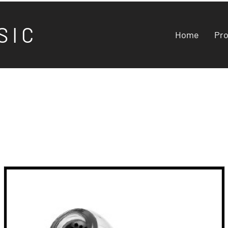
S I C
Home
Pr