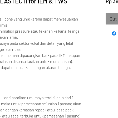
LASTEC II for IEM & TWS
Rp 3
Out 
 silicone yang unik karena dapat menyesuaikan
inya.
nimalisir pressure atau tekanan ke kanal telinga,
akan lama.
snya pada sektor vokal dan detail yang lebih
e lebih luas.
a lebih aman dipasangkan baik pada IEM maupun
ilakan dikonsultasikan untuk memastikan).
g dapat disesuaikan dengan ukuran telinga.
k dari pabrikan umumnya terdiri lebih dari 1
, maka untuk pemesanan sejumlah 1 pasang akan
kan dengan kemasan repack atau loose pack.
k atau segel terbuka untuk pemesanan 1 pasang)