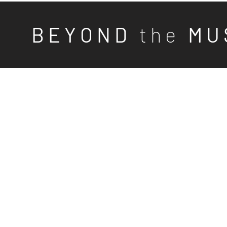
B E Y O N D
t h e
M U 