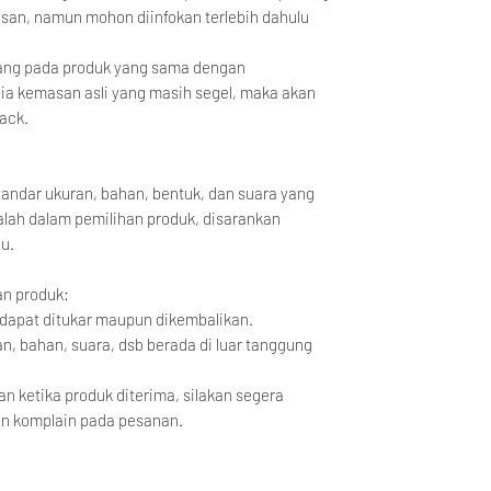
san, namun mohon diinfokan terlebih dahulu
sang pada produk yang sama dengan
ia kemasan asli yang masih segel, maka akan
ack.
tandar ukuran, bahan, bentuk, dan suara yang
alah dalam pemilihan produk, disarankan
lu.
an produk:
 dapat ditukar maupun dikembalikan.
n, bahan, suara, dsb berada di luar tanggung
an ketika produk diterima, silakan segera
n komplain pada pesanan.