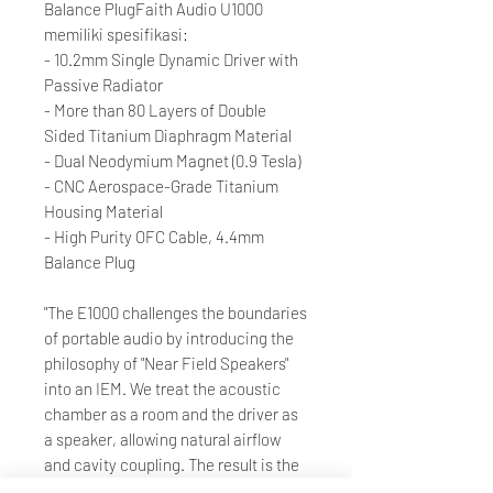
Balance PlugFaith Audio U1000
memiliki spesifikasi:
- 10.2mm Single Dynamic Driver with
Passive Radiator
- More than 80 Layers of Double
Sided Titanium Diaphragm Material
- Dual Neodymium Magnet (0.9 Tesla)
- CNC Aerospace-Grade Titanium
Housing Material
- High Purity OFC Cable, 4.4mm
Balance Plug
"The E1000 challenges the boundaries
of portable audio by introducing the
philosophy of "Near Field Speakers"
into an IEM. We treat the acoustic
chamber as a room and the driver as
a speaker, allowing natural airflow
and cavity coupling. The result is the
scale, dynamics, and density of a