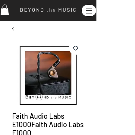
B E Y O N D
t h e
M U S I C
Faith Audio Labs
E1000Faith Audio Labs
E1000