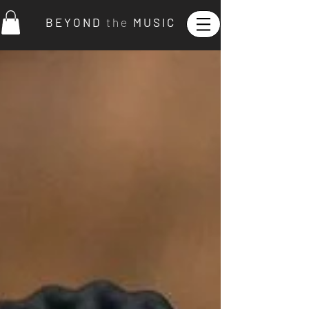
B E Y O N D
t h e
M U S I C