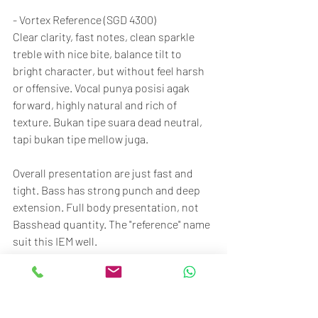
- Vortex Reference (SGD 4300)
Clear clarity, fast notes, clean sparkle 
treble with nice bite, balance tilt to 
bright character, but without feel harsh 
or offensive. Vocal punya posisi agak 
forward, highly natural and rich of 
texture. Bukan tipe suara dead neutral, 
tapi bukan tipe mellow juga.
Overall presentation are just fast and 
tight. Bass has strong punch and deep 
extension. Full body presentation, not 
Basshead quantity. The "reference" name 
suit this IEM well.
- Forte Ears Violetta
Vocal specialist! Intimate, wet, organic 
vocal presentation, dengan butter 