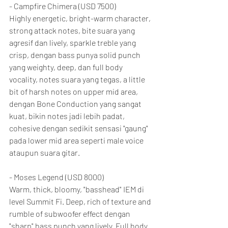
- Campfire Chimera (USD 7500)
Highly energetic, bright-warm character, 
strong attack notes, bite suara yang 
agresif dan lively, sparkle treble yang 
crisp, dengan bass punya solid punch 
yang weighty, deep, dan full body 
vocality, notes suara yang tegas, a little 
bit of harsh notes on upper mid area, 
dengan Bone Conduction yang sangat 
kuat, bikin notes jadi lebih padat, 
cohesive dengan sedikit sensasi "gaung" 
pada lower mid area seperti male voice 
ataupun suara gitar.
- Moses Legend (USD 8000)
Warm, thick, bloomy, "basshead" IEM di 
level Summit Fi. Deep, rich of texture and 
rumble of subwoofer effect dengan 
"sharp" bass punch yang lively. Full body 