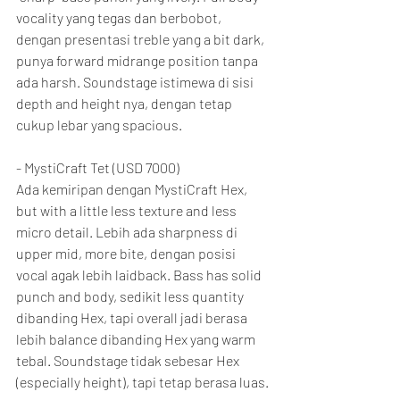
vocality yang tegas dan berbobot, 
dengan presentasi treble yang a bit dark, 
punya forward midrange position tanpa 
ada harsh. Soundstage istimewa di sisi 
depth and height nya, dengan tetap 
cukup lebar yang spacious.
- MystiCraft Tet (USD 7000)
Ada kemiripan dengan MystiCraft Hex, 
but with a little less texture and less 
micro detail. Lebih ada sharpness di 
upper mid, more bite, dengan posisi 
vocal agak lebih laidback. Bass has solid 
punch and body, sedikit less quantity 
dibanding Hex, tapi overall jadi berasa 
lebih balance dibanding Hex yang warm 
tebal. Soundstage tidak sebesar Hex 
(especially height), tapi tetap berasa luas.