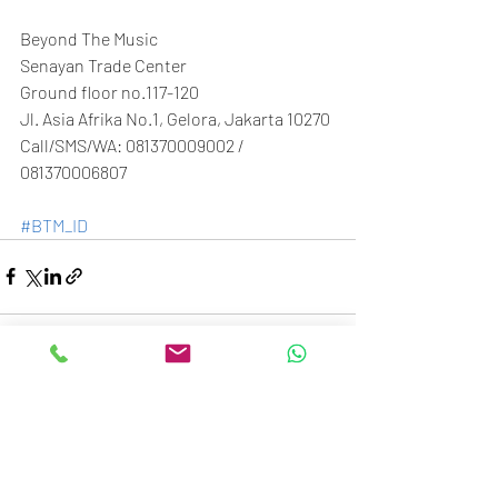
Beyond The Music
Senayan Trade Center
Ground floor no.117-120
Jl. Asia Afrika No.1, Gelora, Jakarta 10270
Call/SMS/WA: 081370009002 / 
081370006807
#BTM_ID
Recent Posts
See All