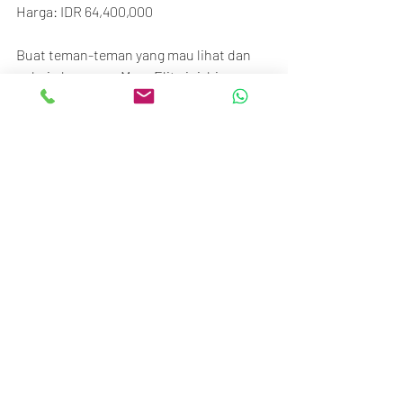
Harga: IDR 64,400,000
Buat teman-teman yang mau lihat dan 
cobain langsung Meze Elite ini, bisa 
kontak ke kita BTM Team buat kita 
siapkan barangnya di toko 😁🎵.
Thanks,
Nico BTM
Beyond The Music
STC Senayan
Ground floor no.117-120
Jl. Asia Afrika No.1, Gelora, Jakarta 10270
Call/SMS/WA: 081370009002 / 
081370006807
#BTM_ID