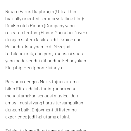
Rinaro Parus Diaphragm (Ultra-thin 
biaxially oriented semi-crystalline film): 
Dibikin oleh Rinaro (Company yang 
research tentang Planar Magnetic Driver) 
dengan sistem fasilitas di Ukraine dan 
Polandia. Isodynamic di Meze jadi 
terbilang unik, dan punya sensasi suara 
yang beda sendiri dibanding kebanyakan 
Flagship Headphone lainnya.
Bersama dengan Meze, tujuan utama 
bikin Elite adalah tuning suara yang 
mengutamakan sensasi musical dan 
emosi musisi yang harus tersampaikan 
dengan baik. Enjoyment di listening 
experience jadi hal utama di sini.
Selain itu juga dibuat agar driver speaker 