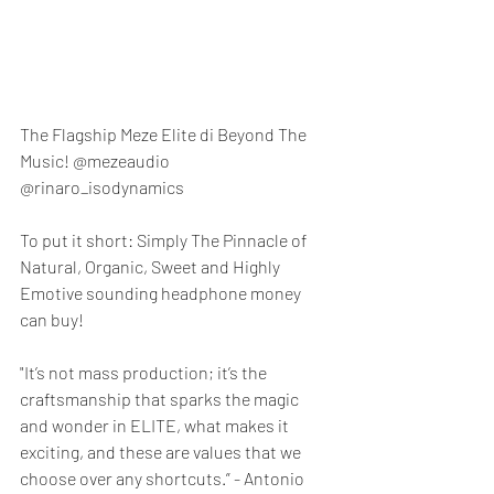
The Flagship Meze Elite di Beyond The 
Music! @mezeaudio 
@rinaro_isodynamics
To put it short: Simply The Pinnacle of 
Natural, Organic, Sweet and Highly 
Emotive sounding headphone money 
can buy!
"It’s not mass production; it’s the 
craftsmanship that sparks the magic 
and wonder in ELITE, what makes it 
exciting, and these are values that we 
choose over any shortcuts.” - Antonio 