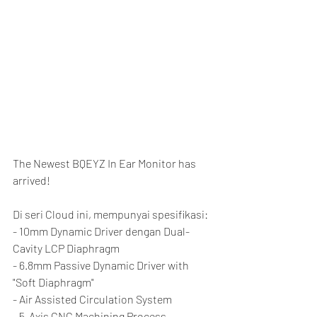
The Newest BQEYZ In Ear Monitor has 
arrived!
Di seri Cloud ini, mempunyai spesifikasi:
- 10mm Dynamic Driver dengan Dual-
Cavity LCP Diaphragm
- 6.8mm Passive Dynamic Driver with 
"Soft Diaphragm"
- Air Assisted Circulation System
- 5-Axis CNC Machining Process, 