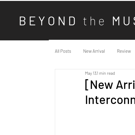
B E Y O N D
t h e
M U 
All Posts
New Arrival
Review
May 13
1 min read
[New Arri
Intercon