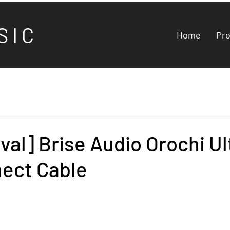
S I C
Home
Pr
val] Brise Audio Orochi U
nect Cable