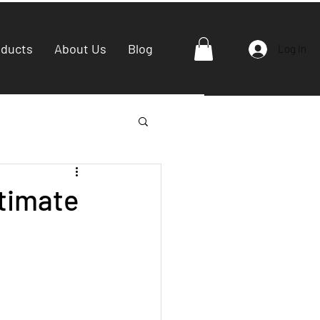
oducts
About Us
Blog
Log In
ltimate