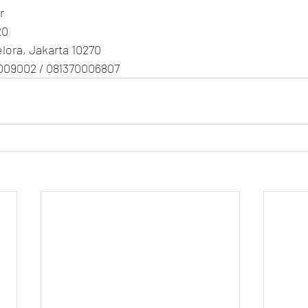
r
20
Gelora, Jakarta 10270
009002 / 081370006807