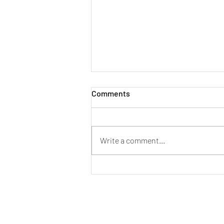
Comments
Write a comment...
[New Stock Arrival]
Symphonium Zenith In Ear
Monitor IEM