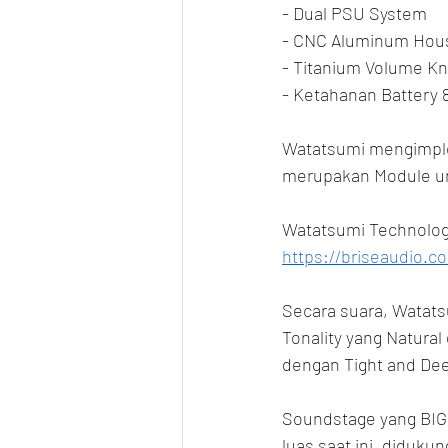
- Dual PSU System
- CNC Aluminum Hous
- Titanium Volume K
- Ketahanan Battery 
Watatsumi mengimplem
merupakan Module unt
Watatsumi Technolog
https://briseaudio.c
Secara suara, Watatsu
Tonality yang Natural
dengan Tight and Dee
Soundstage yang BIG 
luas saat ini, diduku