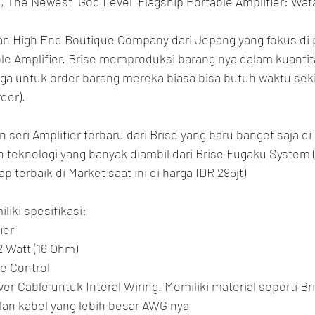
, The Newest "God Level" Flagship Portable Amplifier: Wat
n High End Boutique Company dari Jepang yang fokus di 
le Amplifier. Brise memproduksi barang nya dalam kuantita
ga untuk order barang mereka biasa bisa butuh waktu seki
der).
eri Amplifier terbaru dari Brise yang baru banget saja di
teknologi yang banyak diambil dari Brise Fugaku System 
p terbaik di Market saat ini di harga IDR 295jt)
iki spesifikasi:
ier
2 Watt (16 Ohm)
e Control
ver Cable untuk Interal Wiring. Memiliki material seperti Br
lan kabel yang lebih besar AWG nya