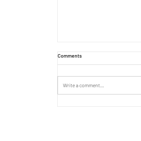
Comments
Write a comment...
[New Stock Arrival] PMG
Audio Apex Metal Edition (ME)
In Ear Monitor