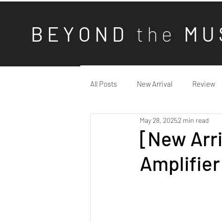
B E Y O N D
t h e
M U 
All Posts
New Arrival
Review
May 28, 2025
2 min read
[New Arri
Amplifier