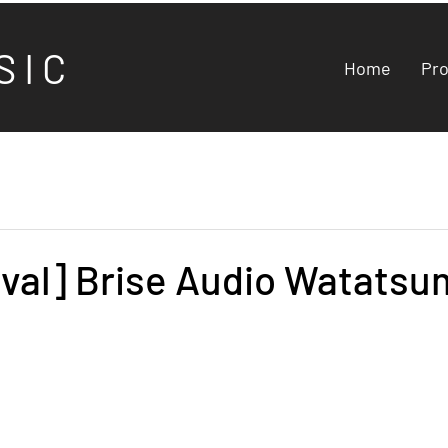
S I C
Home
Pr
val] Brise Audio Watatsu