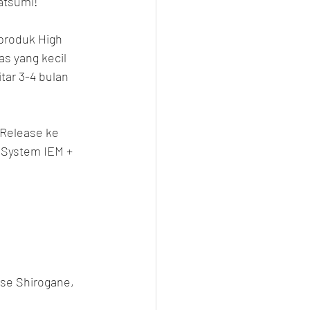
atsumi!
produk High 
s yang kecil 
tar 3-4 bulan 
 Release ke 
(System IEM + 
ise Shirogane, 