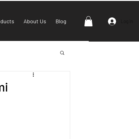
oducts
About Us
Blog
Log In
mi