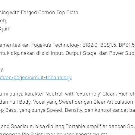
ing with Forged Carbon Top Plate
nob
8 jam
entasikan Fugaku's Technology: BIS2.0, BOS1.5, BPS1.5,
uk digunakan di sisi Input, Output Stage, dan Power Sup
y:
om/en/pages/circuit-technology
mi punya karakter Neutral, with "extremely" Clean, Rich of
 dan Full Body. Vocal yang Sweet dengan Clear Articulation
p Bass, yang punya Speed, Density, dan kontrol sangat ba
and Spacious, bisa dibilang Portable Amplifier dengan So
ng dengan Pin Point Imaging yang sangat akurat.