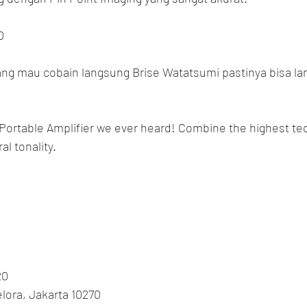
0
g mau cobain langsung Brise Watatsumi pastinya bisa lan
Portable Amplifier we ever heard! Combine the highest tech
l tonality.
20
Gelora, Jakarta 10270