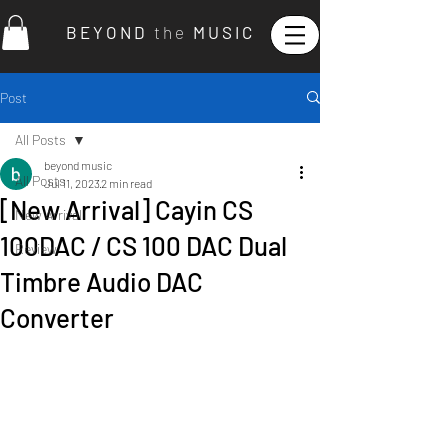
B E Y O N D
t h e
M U S I C
Post
All Posts
beyond music
All Posts
Jul 11, 2023
2 min read
[New Arrival] Cayin CS
New Arrival
100DAC / CS 100 DAC Dual
Review
Timbre Audio DAC
Converter