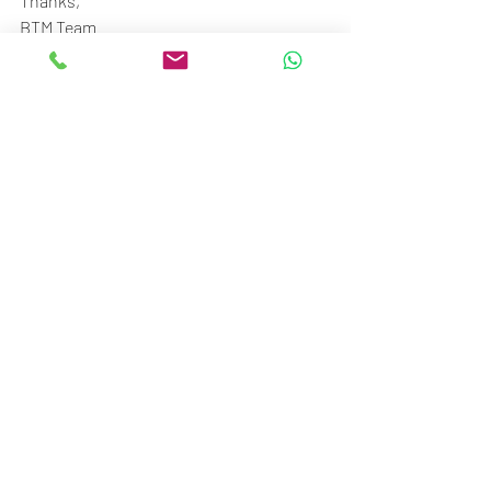
Thanks,
BTM Team
Beyond The Music
STC Senayan
Ground floor no.117-120
Jl. Asia Afrika No.1, Gelora, Jakarta 10270
Call/SMS/WA: 081370009002 / 
081370006807
Recent Posts
See All