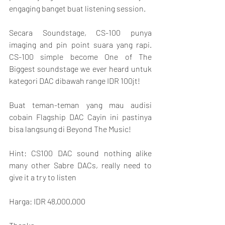
engaging banget buat listening session.
Secara Soundstage, CS-100 punya 
imaging and pin point suara yang rapi. 
CS-100 simple become One of The 
Biggest soundstage we ever heard untuk 
kategori DAC dibawah range IDR 100jt!
Buat teman-teman yang mau audisi 
cobain Flagship DAC Cayin ini pastinya 
bisa langsung di Beyond The Music!
Hint: CS100 DAC sound nothing alike 
many other Sabre DACs, really need to 
give it a try to listen 
Harga: IDR 48,000,000