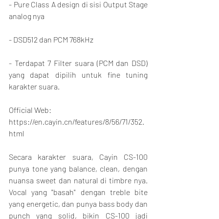
- Pure Class A design di sisi Output Stage 
analog nya
- DSD512 dan PCM 768kHz
- Terdapat 7 Filter suara (PCM dan DSD) 
yang dapat dipilih untuk fine tuning 
karakter suara.
Official Web:
https://en.cayin.cn/features/8/56/71/352.
html
Secara karakter suara, Cayin CS-100 
punya tone yang balance, clean, dengan 
nuansa sweet dan natural di timbre nya. 
Vocal yang "basah" dengan treble bite 
yang energetic, dan punya bass body dan 
punch yang solid, bikin CS-100 jadi 