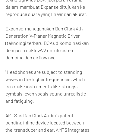
dalam  membuat Expanse ditujukan ke 
reproduce suara yang linear dan akurat.
Expanse  menggunakan Dan Clark 4th 
Generation V-Planar Magnetic Driver  
(teknologi terbaru DCA), dikombinasikan 
dengan TrueFlowV2 untuk sistem  
damping dan airflow nya.
"Headphones are subject to standing  
waves in the higher frequencies, which 
can make instruments like  strings, 
cymbals, even vocals sound unrealistic 
and fatiguing.
AMTS  is Dan Clark Audio’s patent-
pending inline device located between 
the  transducer and ear. AMTS integrates 