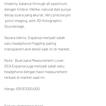
linearity, balance through all spectrum, 
dengan timbre  lifelike, natural dan punya 
decay suara yang akurat. Very precise pin 
 point imaging, with 3D Holographic 
Soundstage.
Secara teknis, Expanse menjadi salah 
satu headphone Flagship paling 
transparent and detail saat ini di market.
Note:  Buat para Measurement Lover, 
DCA Expanse juga menjadi salah satu  
headphone dengan hasil measurement 
terbaik di market saat ini.
Harga: IDR 67,000,000
See you tomorrow guys!