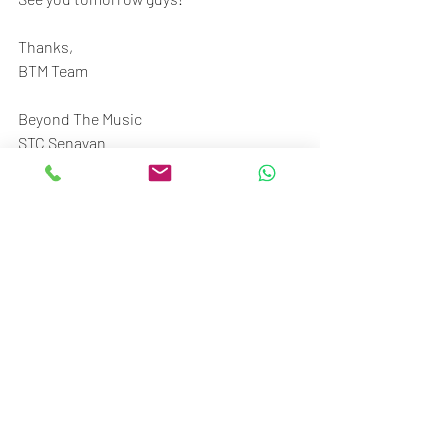
Thanks,
BTM Team
Beyond The Music
STC Senayan
Ground floor no.117-120
Jl. Asia Afrika No.1, Gelora, Jakarta 10270
Call/SMS/WA: 081370009002 / 
081370006807
P.s: DCA Expanse simply become One of 
The Most Capable Headphone money 
can buy, definitely a stuff we seriously 
impressed!