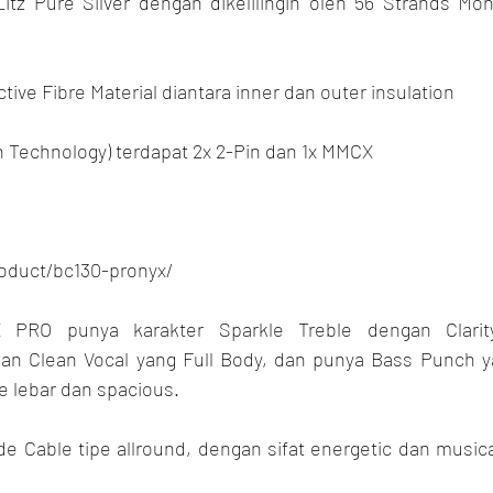
itz Pure Silver dengan dikelilingin oleh 56 Strands Mono
tive Fibre Material diantara inner dan outer insulation
h Technology) terdapat 2x 2-Pin dan 1x MMCX
roduct/bc130-pronyx/
 PRO punya karakter Sparkle Treble dengan Clarity
n Clean Vocal yang Full Body, dan punya Bass Punch yan
e lebar dan spacious.
e Cable tipe allround, dengan sifat energetic dan musica