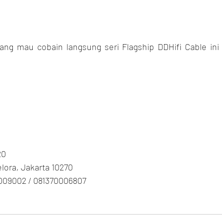
g mau cobain langsung seri Flagship DDHifi Cable ini p
20
Gelora, Jakarta 10270
009002 / 081370006807