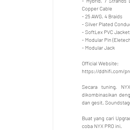
- Hybrid, 7 Strands L
Copper Cable
- 25 AWG, 4 Braids
- Silver Plated Conduc
- SoftLex PVC Jacket
- Modular Pin (Eletec
- Modular Jack
Official Website:
https://ddhifi.com/p
Secara tuning, NYX
dikombinasikan denga
dan gesit. Soundstag
Buat yang cari Upgrad
coba NYX PRO ini.