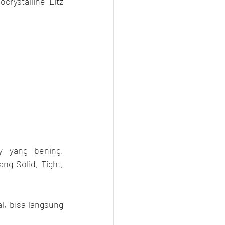
crystalline Litz 
 yang bening, 
g Solid, Tight, 
l, bisa langsung 