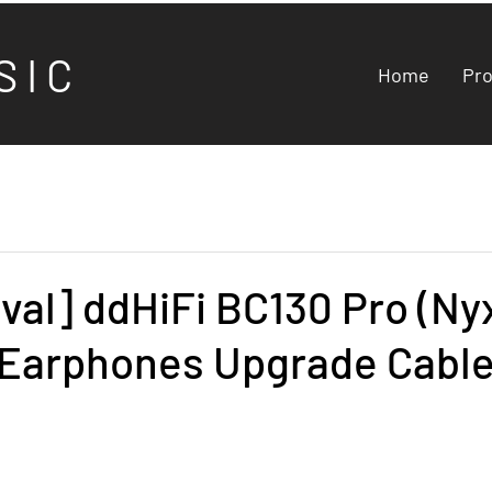
S I C
Home
Pr
val] ddHiFi BC130 Pro (Ny
 Earphones Upgrade Cabl