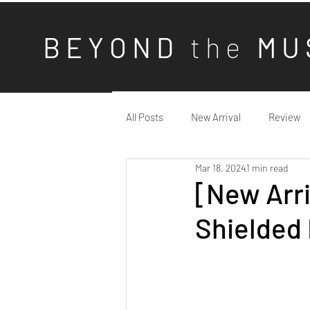
B E Y O N D
t h e
M U 
All Posts
New Arrival
Review
Mar 18, 2024
1 min read
[New Arri
Shielded