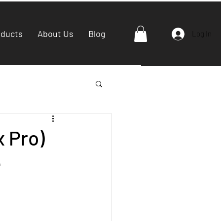
oducts
About Us
Blog
Log In
x Pro)
e