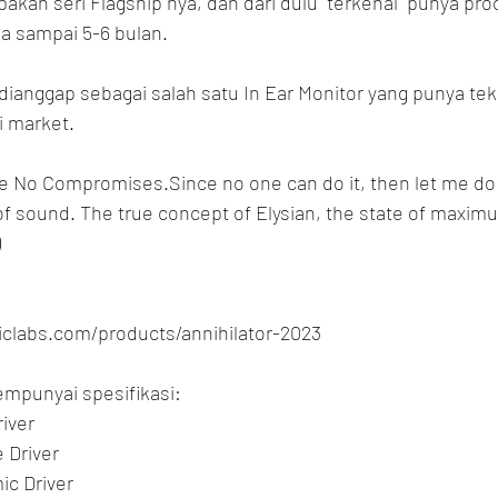
pakan seri Flagship nya, dan dari dulu "terkenal" punya pro
sa sampai 5-6 bulan.
 dianggap sebagai salah satu In Ear Monitor yang punya tekn
di market.
e No Compromises.Since no one can do it, then let me do it
of sound. The true concept of Elysian, the state of maxim
)
ticlabs.com/products/annihilator-2023
empunyai spesifikasi:
river
 Driver
ic Driver