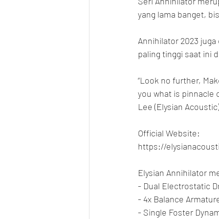
Seri Annihilator meru
yang lama banget, bi
Annihilator 2023 juga
paling tinggi saat ini 
“Look no further, Mak
you what is pinnacle 
Lee (Elysian Acoustic
Official Website:
https://elysianacous
Elysian Annihilator m
- Dual Electrostatic D
- 4x Balance Armature
- Single Foster Dynam