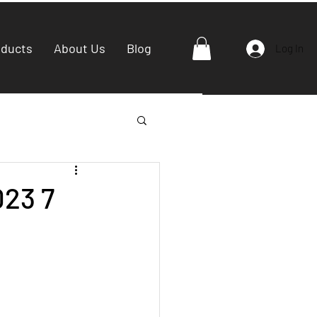
oducts
About Us
Blog
Log In
023 7