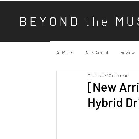
B E Y O N D
t h e
M U 
All Posts
New Arrival
Review
Mar 8, 2024
2 min read
[New Arri
Hybrid Dr