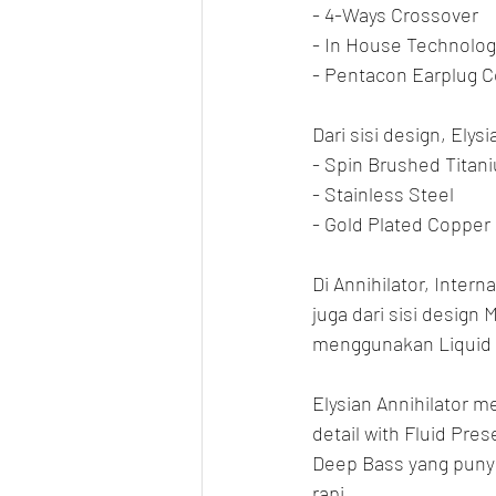
- 4-Ways Crossover
- In House Technolo
- Pentacon Earplug 
Dari sisi design, Elysi
- Spin Brushed Titan
- Stainless Steel
- Gold Plated Copper
Di Annihilator, Inter
juga dari sisi design
menggunakan Liquid L
Elysian Annihilator m
detail with Fluid Pre
Deep Bass yang punya
rapi.