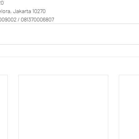
20
Gelora, Jakarta 10270
009002 / 081370006807