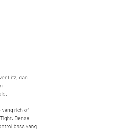
er Litz, dan 
i 
old.
 yang rich of 
 Tight, Dense 
ntrol bass yang 