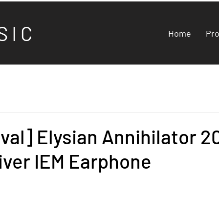
S I C
Home
Pr
val] Elysian Annihilator 2
iver IEM Earphone