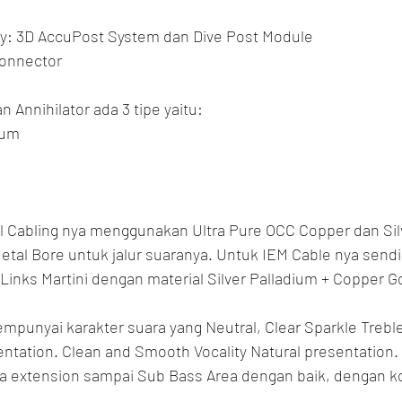
gy: 3D AccuPost System dan Dive Post Module
Connector
an Annihilator ada 3 tipe yaitu:
ium
nal Cabling nya menggunakan Ultra Pure OCC Copper dan Silv
 Metal Bore untuk jalur suaranya. Untuk IEM Cable nya sendir
inks Martini dengan material Silver Palladium + Copper G
empunyai karakter suara yang Neutral, Clear Sparkle Treble
sentation. Clean and Smooth Vocality Natural presentation.
 extension sampai Sub Bass Area dengan baik, dengan ko