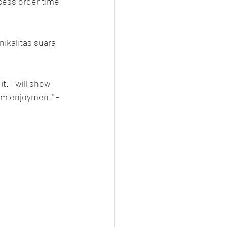
cess order time 
ikalitas suara 
. I will show 
um enjoyment" - 