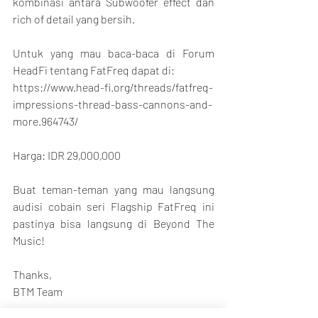
kombinasi antara Subwoofer effect dan 
rich of detail yang bersih.
Untuk yang mau baca-baca di Forum 
HeadFi tentang FatFreq dapat di:
https://www.head-fi.org/threads/fatfreq-
impressions-thread-bass-cannons-and-
more.964743/
Harga: IDR 29,000,000
Buat teman-teman yang mau langsung 
audisi cobain seri Flagship FatFreq ini 
pastinya bisa langsung di Beyond The 
Music!
Thanks,
BTM Team