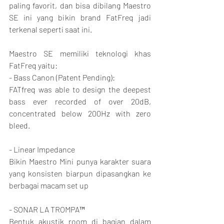
paling favorit, dan bisa dibilang Maestro 
SE ini yang bikin brand FatFreq jadi 
terkenal seperti saat ini.
Maestro SE memiliki teknologi khas 
FatFreq yaitu:
- Bass Canon (Patent Pending):
FATfreq was able to design the deepest 
bass ever recorded of over 20dB, 
concentrated below 200Hz with zero 
bleed.
- Linear Impedance
Bikin Maestro Mini punya karakter suara 
yang konsisten biarpun dipasangkan ke 
berbagai macam set up
- SONAR LA TROMPA™
Bentuk akustik room di bagian dalam 