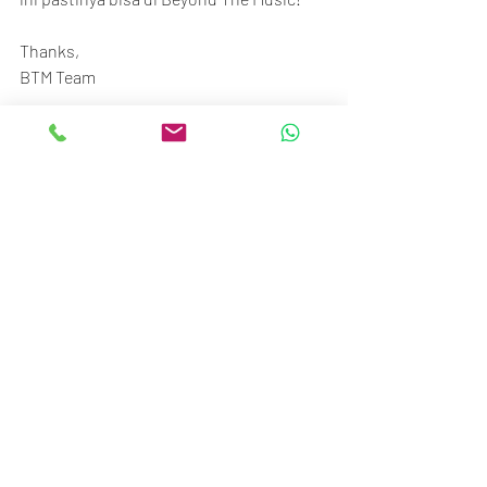
Thanks,
BTM Team
Beyond The Music
Senayan Trade Center
Ground floor no.117-120
Jl. Asia Afrika No.1, Gelora, Jakarta 10270
Call/SMS/WA: 081370009002 / 
081370006807
#BTM_ID
See All