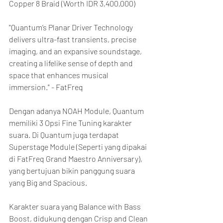
Copper 8 Braid (Worth IDR 3,400,000)
"Quantum’s Planar Driver Technology 
delivers ultra-fast transients, precise 
imaging, and an expansive soundstage, 
creating a lifelike sense of depth and 
space that enhances musical 
immersion." - FatFreq
Dengan adanya NOAH Module, Quantum 
memiliki 3 Opsi Fine Tuning karakter 
suara. Di Quantum juga terdapat 
Superstage Module (Seperti yang dipakai 
di FatFreq Grand Maestro Anniversary), 
yang bertujuan bikin panggung suara 
yang Big and Spacious.
Karakter suara yang Balance with Bass 
Boost, didukung dengan Crisp and Clean 