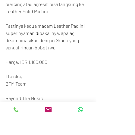
piercing atau agresif, bisa langsung ke 
Leather Solid Pad ini.
Pastinya kedua macam Leather Pad ini 
super nyaman dipakai nya, apalagi 
dikombinasikan dengan Grado yang 
sangat ringan bobot nya.
Harga: IDR 1,180,000
Thanks,
BTM Team
Beyond The Music
STC Senayan
Ground floor no.117-120
Jl. Asia Afrika No.1, Gelora, Jakarta 10270
Call/SMS/WA: 081370009002 / 
081370006807