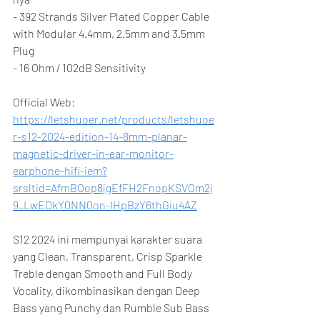
- 392 Strands Silver Plated Copper Cable 
with Modular 4.4mm, 2.5mm and 3.5mm 
Plug
- 16 Ohm / 102dB Sensitivity
Official Web:
https://letshuoer.net/products/letshuoe
r-s12-2024-edition-14-8mm-planar-
magnetic-driver-in-ear-monitor-
earphone-hifi-iem?
srsltid=AfmBOop8jgEfFH2FnopKSVOm2j
9_LwEDkY0NN0on-IHpBzY6thGiu4AZ
S12 2024 ini mempunyai karakter suara 
yang Clean, Transparent, Crisp Sparkle 
Treble dengan Smooth and Full Body 
Vocality, dikombinasikan dengan Deep 
Bass yang Punchy dan Rumble Sub Bass 