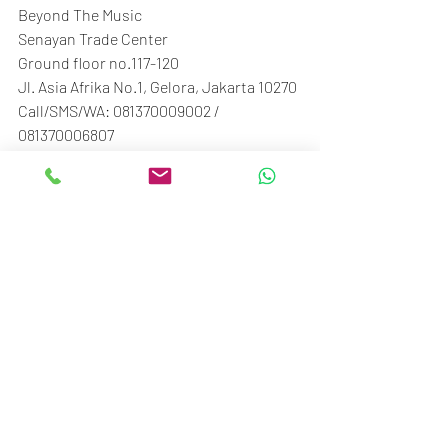
Beyond The Music
Senayan Trade Center
Ground floor no.117-120
Jl. Asia Afrika No.1, Gelora, Jakarta 10270
Call/SMS/WA: 081370009002 / 
081370006807
#BTM_ID
Recent Posts
See All