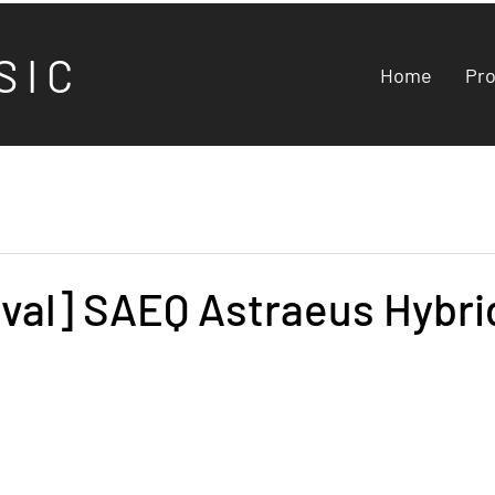
S I C
Home
Pr
val] SAEQ Astraeus Hybri