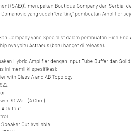
ment (SAEQ), merupakan Boutique Company dari Serbia, d
 Domanovic yang sudah "crafting" pembuatan Amplifier sej
an Company yang Specialist dalam pembuatan High End Am
p nya yaitu Astraeus (baru banget di release).
kan Hybrid Amplifier dengan Input Tube Buffer dan Solid 
s ini memiliki spesifikasi:
fier with Class A and AB Topology
6922
tor
wer 30 Watt (4 Ohm)
s A Output
trol
Speaker Out Available