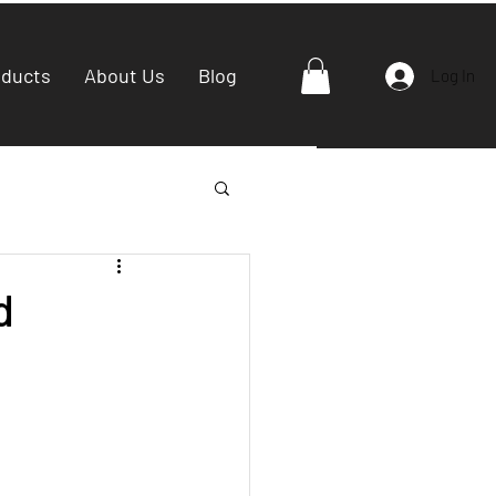
oducts
About Us
Blog
Log In
d