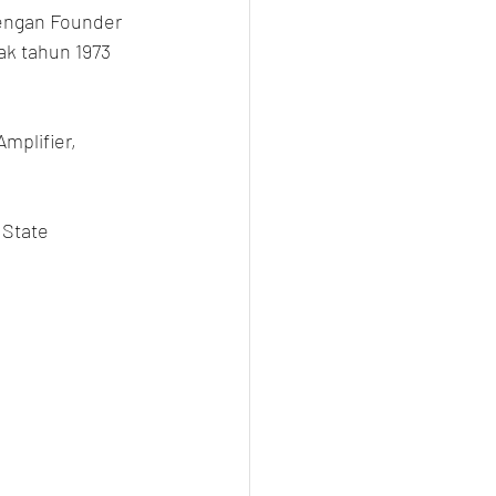
engan Founder 
ak tahun 1973 
plifier, 
State 