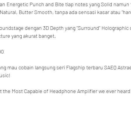
n Energetic Punch and Bite tiap notes yang Solid namun 
 Natural, Butter Smooth, tanpa ada sensasi kasar atau "har
oundstage dengan 3D Depth yang "Surround" Holographic 
ture yang akurat banget.
00
g mau cobain langsung seri Flagship terbaru SAEQ Astraeu
usic!
got the Most Capable of Headphone Amplifier we ever heard