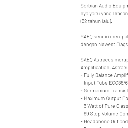
Serbian Audio Equip
nya yaitu yang Dragan
(52 tahun lalu).
SAEQ sendiri merupak
dengan Newest Flagshi
SAEQ Astraeus merupa
Amplification. Astraeu
- Fully Balance Ampli
- Input Tube ECC88/
- Germanium Transis
- Maximum Output Po
- 5 Watt of Pure Clas
- 99 Step Volume Con
- Headphone Out and 