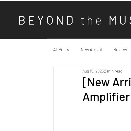
B E Y O N D
t h e
M U 
All Posts
New Arrival
Review
Aug 15, 2025
2 min read
[New Arri
Amplifier