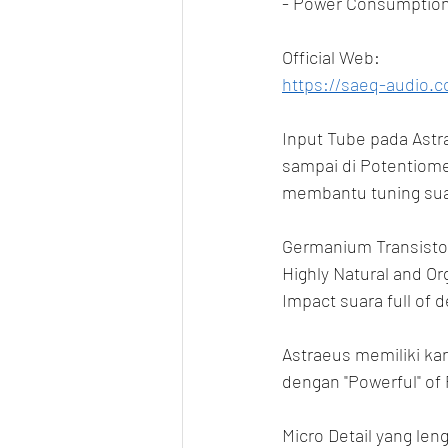
- Power Consumption
Official Web:
https://saeq-audio.c
Input Tube pada Astra
sampai di Potentiomet
membantu tuning suar
Germanium Transistor
Highly Natural and O
Impact suara full of d
Astraeus memiliki kar
dengan "Powerful" of 
Micro Detail yang len