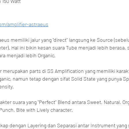
 150 Watt
om/amplifier-astraeus
eus memiliki jalur yang "direct" langsung ke Source (sebel
er). Hal ini bikin kesan suara Tube menjadi lebih berasa, 
a menjadi lebih Organic.
 merupakan parts di SS Amplification yang memiliki karakt
rganic, namun tetap dengan sifat Solid State yang punya S
ensity.
akter suara yang "Perfect" Blend antara Sweet, Natural, Org
Punch, Bite with Lively character.
gkap dengan Layering dan Separasi antar Instrument yang s