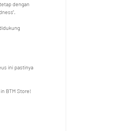
tetap dengan 
dness".
didukung 
s ini pastinya 
 in BTM Store!