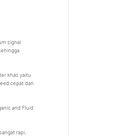
um signal 
sehingga 
er khas yaitu 
peed cepat dan 
anic and Fluid 
angat rapi, 