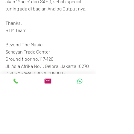
akan "Magic" dari SAEQ, sebab special 
tuning ada di bagian Analog Output nya.
Thanks,
BTM Team
Beyond The Music
Senayan Trade Center
Ground floor no.117-120
Jl. Asia Afrika No.1, Gelora, Jakarta 10270
Call/SMS/WA: 081370009002 / 
081370006807
#BTM_ID