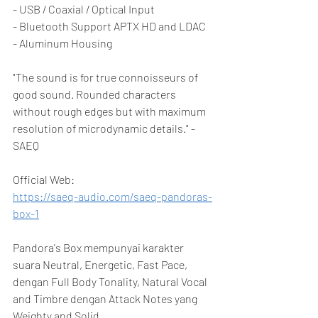
- USB / Coaxial / Optical Input
- Bluetooth Support APTX HD and LDAC
- Aluminum Housing
"The sound is for true connoisseurs of 
good sound. Rounded characters 
without rough edges but with maximum 
resolution of microdynamic details." - 
SAEQ
Official Web:
https://saeq-audio.com/saeq-pandoras-
box-1
Pandora's Box mempunyai karakter 
suara Neutral, Energetic, Fast Pace, 
dengan Full Body Tonality, Natural Vocal 
and Timbre dengan Attack Notes yang 
Weighty and Solid.