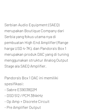
Serbian Audio Equipment (SAEQ) 
merupakan Boutique Company dari 
Serbia yang fokus utama nya di 
pembuatan High End Amplifier (Range 
harga USD 4-7K), dan Pandora's Box 1 
merupakan produk DAC yang di tuning 
menggunakan struktur Analog Output 
Stage ala SAEQ Amplifier.
Pandora's Box 1 DAC ini memiliki 
spesifikasi:
- Sabre ES9038Q2M
- DSD 512 / PCM 384kHz
- Op Amp + Discrete Circuit
- Pre Amplifier Output