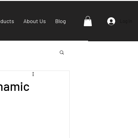
oducts
About Us
Blog
Log In
ynamic