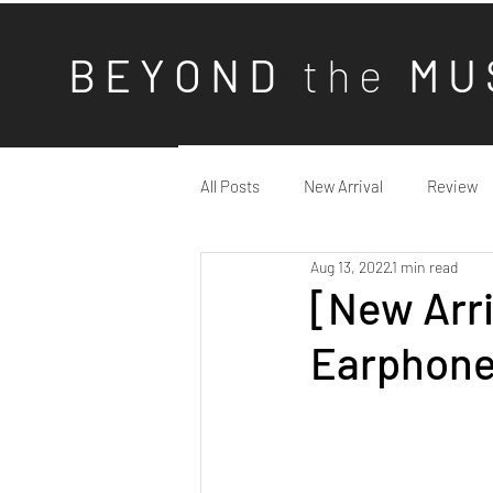
B E Y O N D
t h e
M U 
All Posts
New Arrival
Review
Aug 13, 2022
1 min read
[New Arr
Earphon