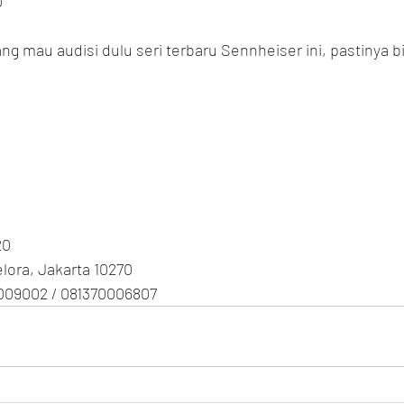
0
 mau audisi dulu seri terbaru Sennheiser ini, pastinya b
20
Gelora, Jakarta 10270
009002 / 081370006807