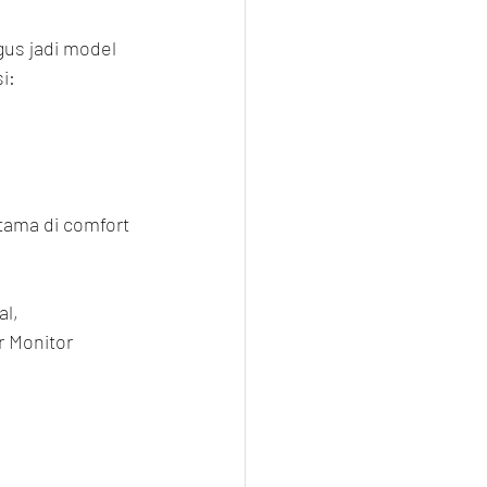
us jadi model 
i:
tama di comfort 
l, 
r Monitor 