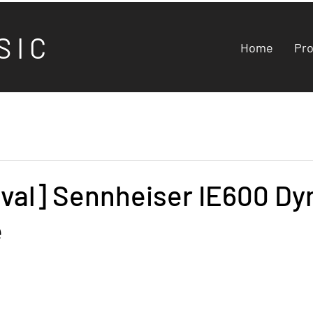
S I C
Home
Pr
ival] Sennheiser IE600 D
e