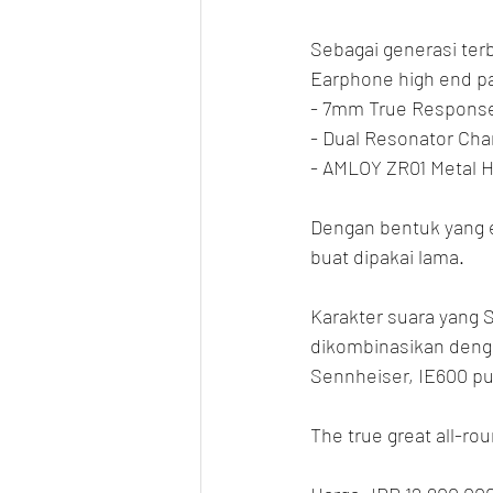
Sebagai generasi ter
Earphone high end pa
- 7mm True Response
- Dual Resonator Ch
- AMLOY ZR01 Metal H
Dengan bentuk yang e
buat dipakai lama.
Karakter suara yang S
dikombinasikan dengan
Sennheiser, IE600 pu
The true great all-ro