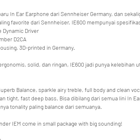
baru In Ear Earphone dari Sennheiser Germany, dan sekalig
ling favorite dari Sennheiser, IE600 mempunyai spesifikas
 Dynamic Driver
amber D2CA
ousing, 3D-printed in Germany.
rgonomis, solid, dan ringan, IE600 jadi punya kelebihan u
uperb Balance, sparkle airy treble, full body and clean voca
 tight, fast deep bass. Bisa dibilang dari semua lini In Ea
nya tonality paling balance dari semuanya.
under IEM come in small package with big sounding!