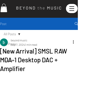
B E Y O N D
t h e
M U S I C
Post
All Posts
beyond music
All Posts
Sep 7, 2024
1 min read
[New Arrival] SMSL RAW
New Arrival
MDA-1 Desktop DAC +
Review
Amplifier