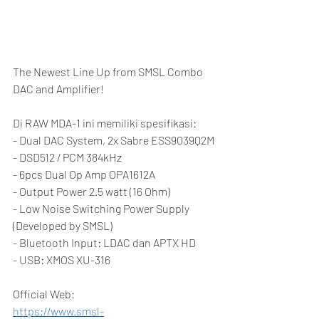
The Newest Line Up from SMSL Combo 
DAC and Amplifier!
Di RAW MDA-1 ini memiliki spesifikasi:
- Dual DAC System, 2x Sabre ESS9039Q2M
- DSD512 / PCM 384kHz
- 6pcs Dual Op Amp OPA1612A
- Output Power 2.5 watt (16 Ohm)
- Low Noise Switching Power Supply 
(Developed by SMSL)
- Bluetooth Input: LDAC dan APTX HD
- USB: XMOS XU-316
Official Web:
https://www.smsl-