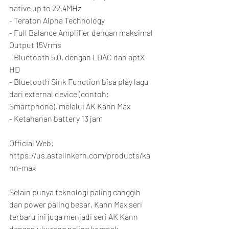
native up to 22.4MHz
- Teraton Alpha Technology
- Full Balance Amplifier dengan maksimal 
Output 15Vrms
- Bluetooth 5.0, dengan LDAC dan aptX 
HD
- Bluetooth Sink Function bisa play lagu 
dari external device (contoh: 
Smartphone), melalui AK Kann Max
- Ketahanan battery 13 jam
Official Web: 
https://us.astellnkern.com/products/ka
nn-max
Selain punya teknologi paling canggih 
dan power paling besar, Kann Max seri 
terbaru ini juga menjadi seri AK Kann 
dengan ukurang paling kompak. 