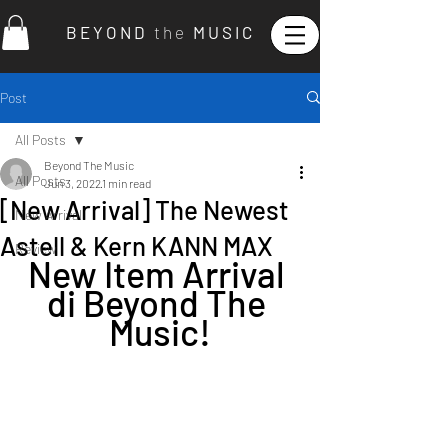
B E Y O N D
t h e
M U S I C
Post
All Posts
Beyond The Music
All Posts
Jun 3, 2022
1 min read
[New Arrival] The Newest
New Arrival
Astell & Kern KANN MAX
Review
New Item Arrival 
di Beyond The 
Music!