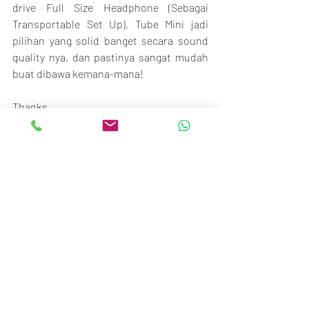
drive Full Size Headphone (Sebagai 
Transportable Set Up), Tube Mini jadi 
pilihan yang solid banget secara sound 
quality nya, dan pastinya sangat mudah 
buat dibawa kemana-mana!
Thanks,
BTM Team
Beyond The Music
STC Senayan
Ground floor no.117-120
Jl. Asia Afrika No.1, Gelora, Jakarta 10270
Call/SMS/WA: 081370009002 / 
081370006807