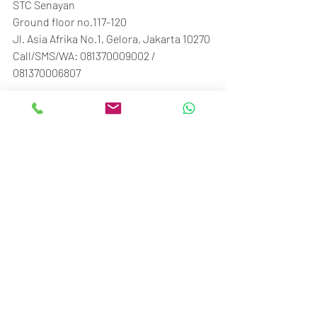
STC Senayan
Ground floor no.117-120
Jl. Asia Afrika No.1, Gelora, Jakarta 10270
Call/SMS/WA: 081370009002 / 
081370006807
#BTM_ID
Recent Posts
See All