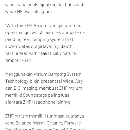
yang mana tidak dijual regular bahkan di 
web ZMF nya sekalipun.
"With the ZMF Atrium, you get our most 
open design, which features our patent-
pending rear damping system that 
accentuates stage layering, depth, 
tactile "feel" with realistically natural 
timbre." - ZMF
Menggunakan Atrium Damping System 
Technology, bikin presentasi Wide, Airy 
dan BIG Imaging, membuat ZMF Atrium 
memiliki Soundstage paling luas 
diantara ZMF Headphone lainnya.
ZMF Atrium memiliki tuningan suaranya 
yang Balance-Warm, Organic, Forward 
Vocality yang Sweet dan "basah". Smooth 