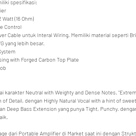
iki spesifikasi:
ier
2 Watt (16 Ohm)
e Control
ver Cable untuk Interal Wiring. Memiliki material seperti Br
 yang lebih besar.
 System
ing with Forged Carbon Top Plate
nob
karakter Neutral with Weighty and Dense Notes. "Extreme
of Detail, dengan Highly Natural Vocal with a hint of swee
an Deep Bass Extension yang punya Tight, Punchy, denga
aik.
e dari Portable Amplifier di Market saat ini dengan Strukt