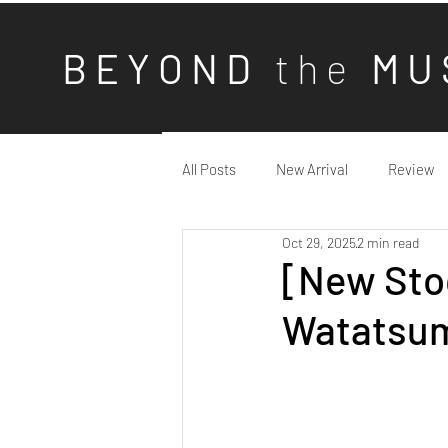
B E Y O N D
t h e
M U 
All Posts
New Arrival
Review
Oct 29, 2025
2 min read
[New Stoc
Watatsum