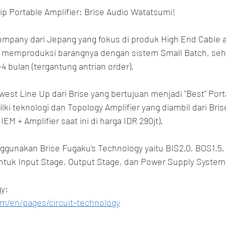
p Portable Amplifier: Brise Audio Watatsumi!
mpany dari Jepang yang fokus di produk High End Cable a
io memproduksi barangnya dengan sistem Small Batch, seh
-4 bulan (tergantung antrian order).
st Line Up dari Brise yang bertujuan menjadi "Best" Porta
i teknologi dan Topology Amplifier yang diambil dari Bri
M + Amplifier saat ini di harga IDR 290jt).
gunakan Brise Fugaku's Technology yaitu BIS2.0, BOS1.5, 
tuk Input Stage, Output Stage, dan Power Supply System
y:
om/en/pages/circuit-technology