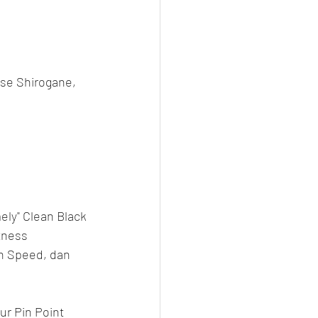
ise Shirogane, 
ly" Clean Black 
tness 
n Speed, dan 
ur Pin Point 