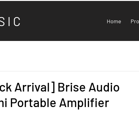
S I C
Home
Pr
k Arrival] Brise Audio
i Portable Amplifier