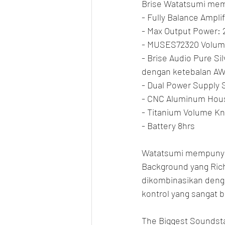
Brise Watatsumi memil
- Fully Balance Amplif
- Max Output Power: 
- MUSES72320 Volum
- Brise Audio Pure Sil
dengan ketebalan AWG
- Dual Power Supply
- CNC Aluminum Hous
- Titanium Volume K
- Battery 8hrs
Watatsumi mempunyai 
Background yang Rich 
dikombinasikan deng
kontrol yang sangat b
The Biggest Soundstag