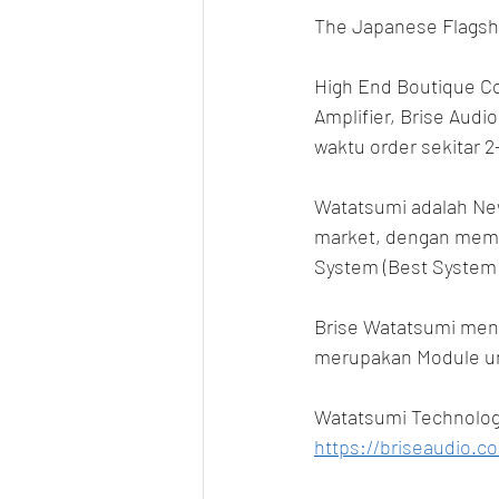
The Japanese Flagshi
High End Boutique Co
Amplifier, Brise Aud
waktu order sekitar 2
Watatsumi adalah Newe
market, dengan memilk
System (Best System IE
Brise Watatsumi meng
merupakan Module un
Watatsumi Technolog
https://briseaudio.c