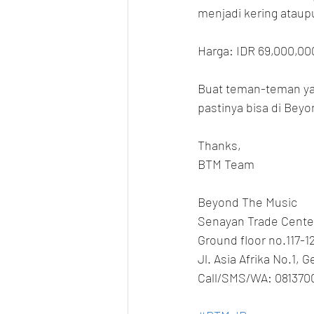
menjadi kering ataupu
Harga: IDR 69,000,00
Buat teman-teman yan
pastinya bisa di Bey
Thanks,
BTM Team
Beyond The Music
Senayan Trade Cente
Ground floor no.117-1
Jl. Asia Afrika No.1, 
Call/SMS/WA: 081370