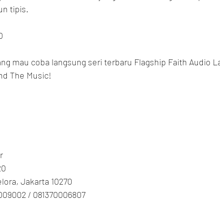
n tipis.
0
g mau coba langsung seri terbaru Flagship Faith Audio La
ond The Music!
r
20
Gelora, Jakarta 10270
009002 / 081370006807