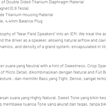
s of Double Sided Titanium Diaphragm Material
net (0.9 Tesla)
e Titanium Housing Material
ble, 4.4mm Balance Plug
osophy of "Near Field Speakers" into an IEM. We treat the a
 the driver as a speaker, allowing natural airflow and cavi
ynamics, and density of a grand system, encapsulated in tit
er suara yang Neutral with a hint of Sweetness. Crisp Spar
of Micro Detail, dikombinasikan dengan Natural and Full Bo
Texture , dan memiliki Bass yang Tight, Dense, sangat terko
san suara yang Highly Natural, Sweet Tone yang bikin kes
 membawa nuansa Tone yang akurat dan tegas, tanpa biki