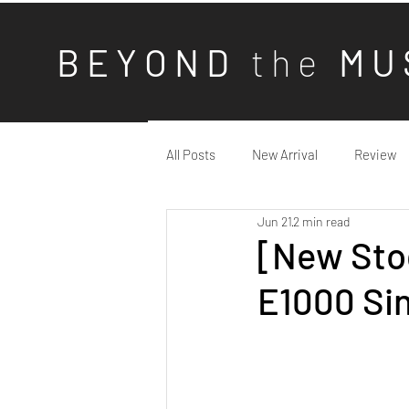
B E Y O N D
t h e
M U 
All Posts
New Arrival
Review
Jun 21
2 min read
[New Stoc
E1000 Sin