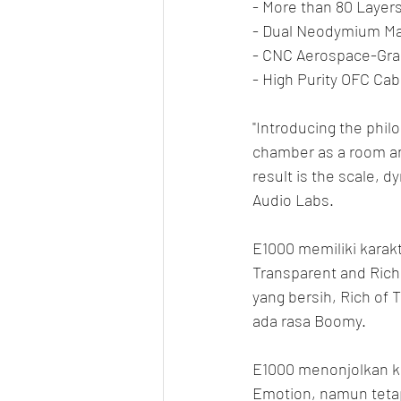
- More than 80 Layer
- Dual Neodymium Mag
- CNC Aerospace-Grad
- High Purity OFC Ca
"Introducing the phil
chamber as a room and
result is the scale, d
Audio Labs.
E1000 memiliki karakt
Transparent and Rich 
yang bersih, Rich of 
ada rasa Boomy.
E1000 menonjolkan ke
Emotion, namun tetap