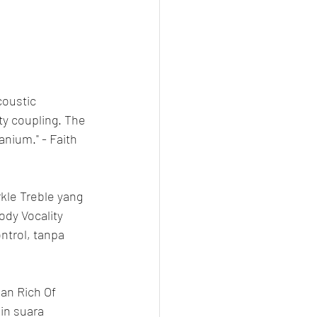
coustic 
ty coupling. The 
anium." - Faith 
kle Treble yang 
dy Vocality 
ntrol, tanpa 
an Rich Of 
n suara 