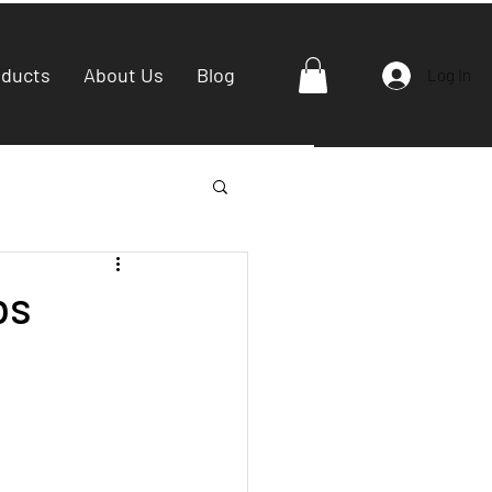
oducts
About Us
Blog
Log In
bs