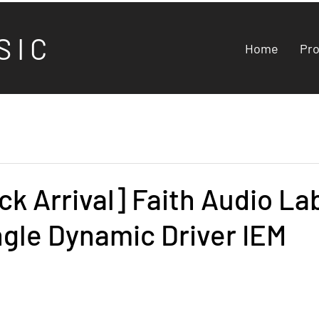
S I C
Home
Pr
k Arrival] Faith Audio La
gle Dynamic Driver IEM