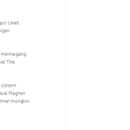
gus Lead 
ngan 
da memegang 
at The 
 sistem 
ual Magnet 
imal mungkin.