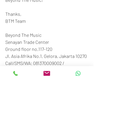
Thanks,
BTM Team
Beyond The Music
Senayan Trade Center
Ground floor no.117-120
Jl. Asia Afrika No.1, Gelora, Jakarta 10270
Call/SMS/WA: 081370009002 / 
081370006807
#BTM_ID
See All