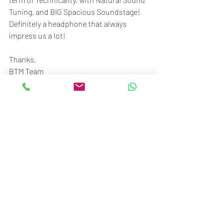
Tuning, and BIG Spacious Soundstage! 
Definitely a headphone that always 
impress us a lot!
Thanks,
BTM Team
Beyond The Music
STC Senayan
Ground floor no.117-120
Jl. Asia Afrika No.1, Gelora, Jakarta 10270
Call/SMS/WA: 081370009002 / 
081370006807
#BTM_ID