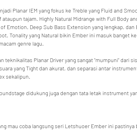
adi Planar IEM yang fokus ke Treble yang Fluid and Smoot
f ataupun tajam. Highly Natural Midrange with Full Body an
 of Emotion. Deep Sub Bass Extension yang lengkap, dan
ot. Tonality yang Natural bikin Ember ini masuk banget ke
 macam genre lagu.
 teknikalitas Planar Driver yang sangat "mumpuni" dari sisi
uara yang Tight dan akurat, dan separasi antar instrument
ex sekalipun.
undstage didukung juga dengan tata letak instrument yan
g mau coba langsung seri Letshuoer Ember ini pastinya b