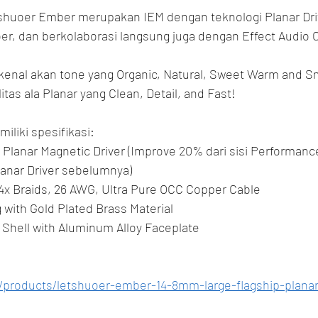
tshuoer Ember merupakan IEM dengan teknologi Planar Driv
er, dan berkolaborasi langsung juga dengan Effect Audio 
kenal akan tone yang Organic, Natural, Sweet Warm and 
tas ala Planar yang Clean, Detail, and Fast!
liki spesifikasi:
Planar Magnetic Driver (Improve 20% dari sisi Performance
lanar Driver sebelumnya)
 4x Braids, 26 AWG, Ultra Pure OCC Copper Cable
with Gold Plated Brass Material
y Shell with Aluminum Alloy Faceplate
t/products/letshuoer-ember-14-8mm-large-flagship-planar