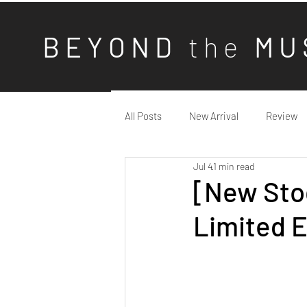
B E Y O N D
t h e
M U 
All Posts
New Arrival
Review
Jul 4
1 min read
[New Sto
Limited E