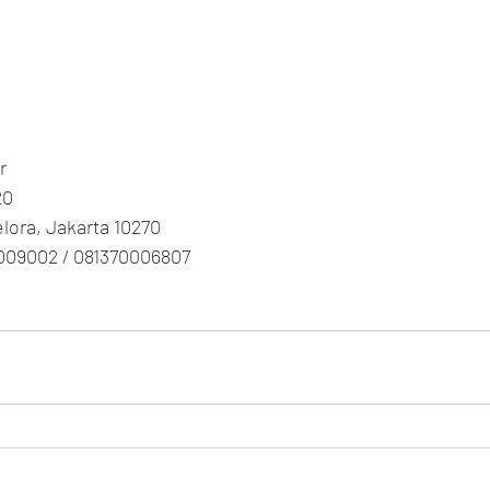
r
20
Gelora, Jakarta 10270
009002 / 081370006807