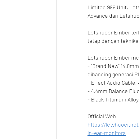
Limited 999 Unit, Le
Advance dari Letshuo
Letshuoer Ember ter
tetap dengan teknikali
Letshuoer Ember memi
- "Brand New" 14.8mm 
dibanding generasi P
- Effect Audio Cable,
- 4.4mm Balance Plug 
- Black Titanium Allo
Official Web:
https://letshuoer.ne
in-ear-monitors