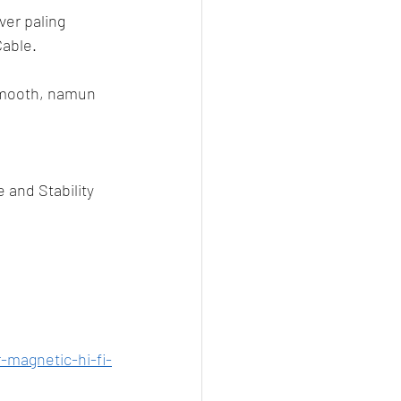
er paling 
Cable.
Smooth, namun 
 and Stability 
-magnetic-hi-fi-