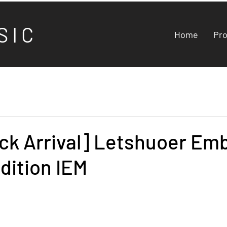
S I C
Home
Pr
ck Arrival] Letshuoer Em
dition IEM