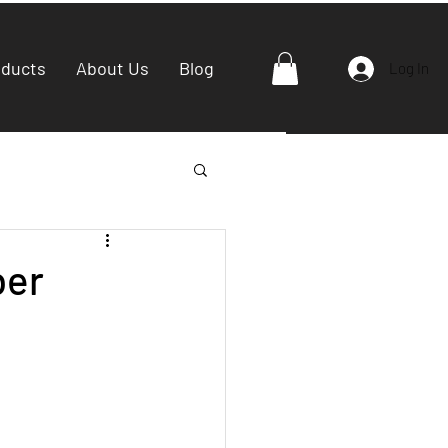
oducts
About Us
Blog
Log In
ber