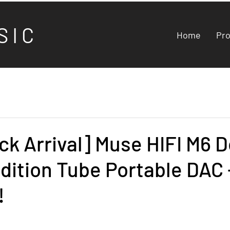
S I C
Home
Pr
k Arrival] Muse HIFI M6 
dition Tube Portable DAC 
!