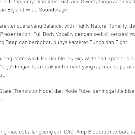
mun tetap punya karakter Lush and Sweet, tanpa ada rasa 
gan Big and Wide Soundstage.
rakter suara yang Balance, with Highly Natural Tonality, de
Presentation, Full Body Vocality dengan sedikit sensasi W
ang Deep dan berbobot, punya karakter Punch dan Tight.
lang istimewa di M6 Double ini, Big, Wide and Spacious bi
lega" dengan tata letak instrument yang rapi dan separasi 
at.
tate (Transistor Mode) dan Mode Tube, sehingga kita bisa 
i.
g mau coba langsung seri DAC+Amp Bluetooth terbaru dan