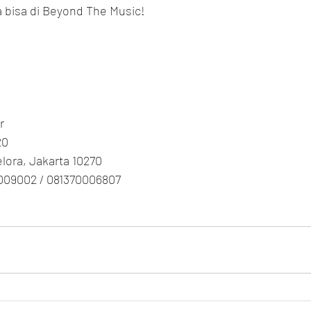
a bisa di Beyond The Music!
r
20
Gelora, Jakarta 10270
009002 / 081370006807