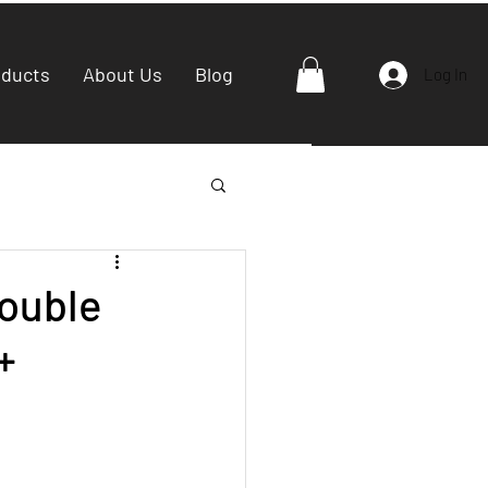
oducts
About Us
Blog
Log In
Double
+