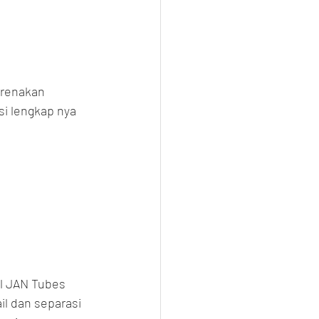
arenakan 
si lengkap nya 
l JAN Tubes 
il dan separasi 