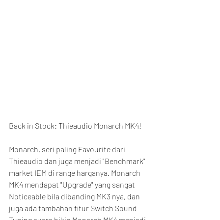
Back in Stock: Thieaudio Monarch MK4!
Monarch, seri paling Favourite dari 
Thieaudio dan juga menjadi "Benchmark" 
market IEM di range harganya. Monarch 
MK4 mendapat "Upgrade" yang sangat 
Noticeable bila dibanding MK3 nya, dan 
juga ada tambahan fitur Switch Sound 
Tuning suara bikin Monarch MK4 menjadi 