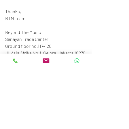
Thanks,
BTM Team
Beyond The Music
Senayan Trade Center
Ground floor no.117-120
Jl. Asia Afrika No.1, Gelora, Jakarta 10270
Call/SMS/WA: 081370009002 / 
081370006807
Recent Posts
See All