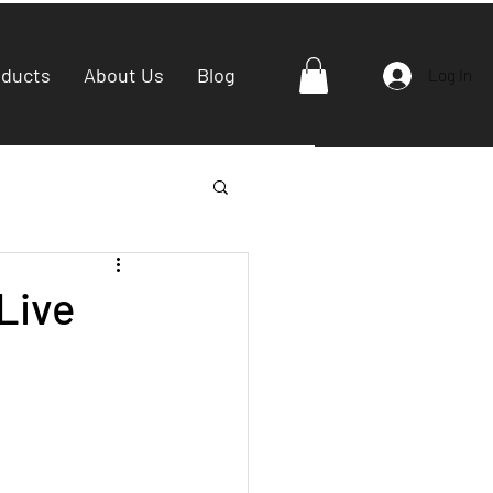
oducts
About Us
Blog
Log In
Live