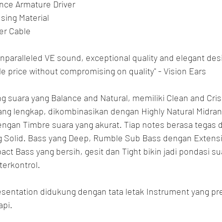
ance Armature Driver
sing Material
er Cable
 unparalleled VE sound, exceptional quality and elegant desi
e price without compromising on quality" - Vision Ears
g suara yang Balance and Natural, memiliki Clean and Cris
ng lengkap, dikombinasikan dengan Highly Natural Midrang
engan Timbre suara yang akurat. Tiap notes berasa tegas 
ng Solid. Bass yang Deep, Rumble Sub Bass dengan Extens
act Bass yang bersih, gesit dan Tight bikin jadi pondasi su
terkontrol.
entation didukung dengan tata letak Instrument yang pre
api.