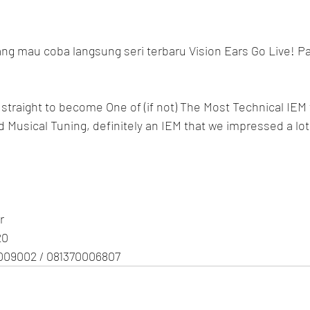
g mau coba langsung seri terbaru Vision Ears Go Live! Pas
 straight to become One of (if not) The Most Technical IEM 
d Musical Tuning, definitely an IEM that we impressed a lot
r
20
009002 / 081370006807