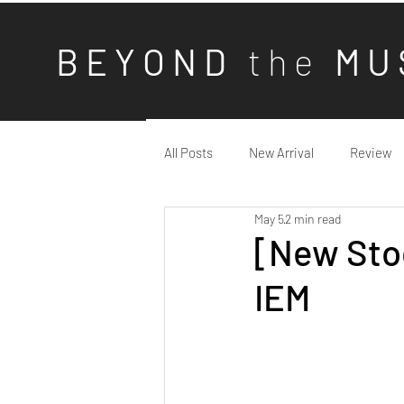
B E Y O N D
t h e
M U 
All Posts
New Arrival
Review
May 5
2 min read
[New Stoc
IEM