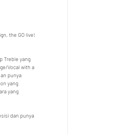
gn, the GO live! 
p Treble yang 
e/Vocal with a 
dan punya 
ion yang 
ara yang 
sisi dan punya 