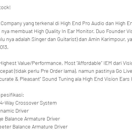
tock!
 Company yang terkenal di High End Pro Audio dan High En
 nya membuat High Quality In Ear Monitor. Duo Founder Vis
u nya adalah Singer dan Guitarist) dan Amin Karimpour,
013.
Highest Value/Performance, Most "Affordable" IEM dari Vis
h cepat (tidak perlu Pre Order lama), namun pastinya Go Live
curate & Pleasant" Sound Tuning ala High End Vision Ears 
pesifikasi:
th 4-Way Crossover System
namic Driver
ge Balance Armature Driver
eeter Balance Armature Driver