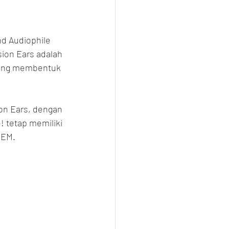
d Audiophile 
ion Ears adalah 
 yang membentuk 
ion Ears, dengan 
! tetap memiliki 
IEM.