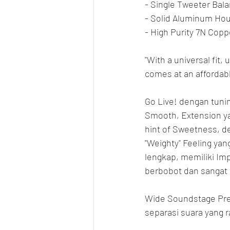
- Single Tweeter Bal
- Solid Aluminum Hou
- High Purity 7N Copp
"With a universal fit,
comes at an affordabl
Go Live! dengan tunin
Smooth, Extension ya
hint of Sweetness, d
"Weighty" Feeling ya
lengkap, memiliki Imp
berbobot dan sangat 
Wide Soundstage Pres
separasi suara yang r