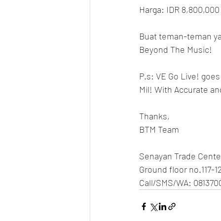
Harga: IDR 8,800,000
Buat teman-teman yan
Beyond The Music!
P.s: VE Go Live! goes
Mil! With Accurate an
Thanks,
BTM Team
Senayan Trade Cente
Ground floor no.117-1
Call/SMS/WA: 081370