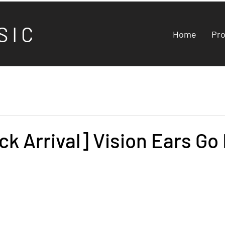
S I C
Home
Pr
k Arrival] Vision Ears Go 