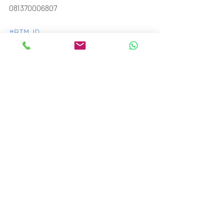
081370006807
#BTM_ID
Recent Posts
See All