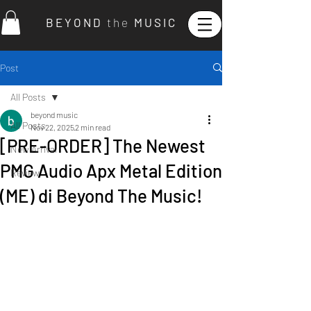
B E Y O N D
t h e
M U S I C
Post
All Posts
beyond music
All Posts
Nov 22, 2025
2 min read
[PRE-ORDER] The Newest
New Arrival
PMG Audio Apx Metal Edition
Review
(ME) di Beyond The Music!