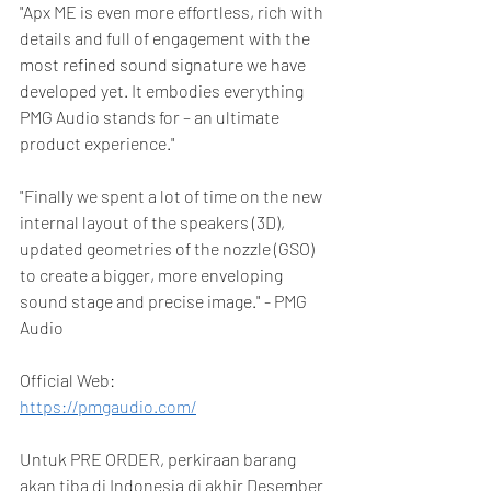
"Apx ME is even more effortless, rich with 
details and full of engagement with the 
most refined sound signature we have 
developed yet. It embodies everything 
PMG Audio stands for – an ultimate 
product experience."
"Finally we spent a lot of time on the new 
internal layout of the speakers (3D), 
updated geometries of the nozzle (GSO) 
to create a bigger, more enveloping 
sound stage and precise image." - PMG 
Audio
Official Web:
https://pmgaudio.com/
Untuk PRE ORDER, perkiraan barang 
akan tiba di Indonesia di akhir Desember 