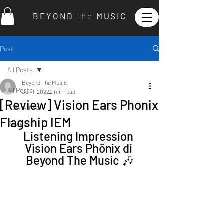
B E Y O N D
t h e
M U S I C
Post
All Posts
Beyond The Music
All Posts
Jun 1, 2022
2 min read
[Review] Vision Ears Phonix
New Arrival
Flagship IEM
Review
Listening Impression 
Vision Ears Phönix di 
Beyond The Music 🎶