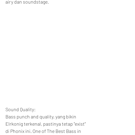
airy dan soundstage.
Sound Quality:
Bass punch and quality, yang bikin 
Elrkonig terkenal, pastinya tetap "exist" 
di Phonix ini. One of The Best Bass in 