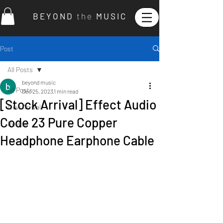
B E Y O N D
t h e
M U S I C
Post
All Posts
beyond music
All Posts
Dec 25, 2023
1 min read
[Stock Arrival] Effect Audio
New Arrival
Code 23 Pure Copper
Review
Headphone Earphone Cable