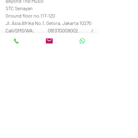
Beyond The Music
STC Senayan
Ground floor no.117-120
Jl. Asia Afrika No.1, Gelora, Jakarta 10270
Call/SMS/WA: 081370009002 / 
081370006807
Recent Posts
See All