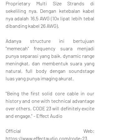
Proprietary Multi Size Strands di 
sekeliling nya. Dengan ketebalan kabel 
nya adalah 16.5 AWG (10x lipat lebih tebal 
dibanding kabel 26 AWG).
Adanya structure ini bertujuan 
"memecah" frequency suara menjadi 
punya separasi yang baik, dynamic range 
meningkat, dan membentuk suara yang 
natural, full body dengan soundstage 
luas yang punya imaging akurat.
"Being the first solid core cable in our 
history and one with technical advantage 
over others, CODE 23 will definitely excite 
and engage." - Effect Audio
Official Web: 
https://www.effectaudio.com/code-23