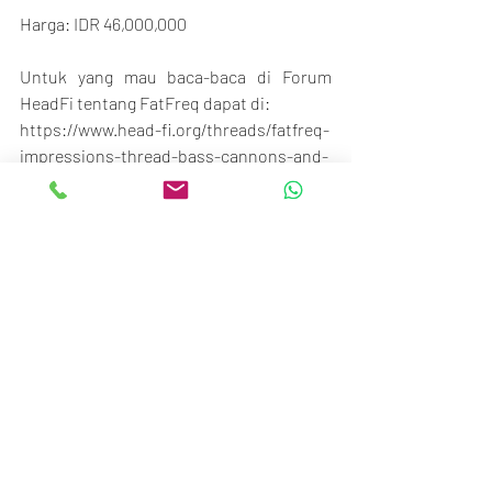
Harga: IDR 46,000,000
Untuk yang mau baca-baca di Forum 
HeadFi tentang FatFreq dapat di:
https://www.head-fi.org/threads/fatfreq-
impressions-thread-bass-cannons-and-
more.964743/
Buat teman-teman yang mau langsung 
audisi cobain seri Flagship FatFreq ini 
pastinya bisa langsung di Beyond The 
Music!
Thanks,
BTM Team