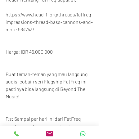
https://www.head-fi.org/threads/fatfreq-
impressions-thread-bass-cannons-and-
more.964743/
Harga: IDR 46,000,000
Buat teman-teman yang mau langsung 
audisi cobain seri Flagship FatFreq ini 
pastinya bisa langsung di Beyond The 
Music!
P.s: Sampai per hari ini dari FatFreq 
sendiri bisa dibilang masih cukup 
kesusahan buat memenuhin orderan 