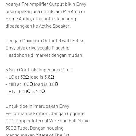
Adanya Pre Amplifier Output bikin Envy 
bisa dipakai juga untuk jadi Pre Amp di 
Home Audio, atau untuk langsung 
dipasangkan ke Active Speaker.
Dengan Maximum Output 8 watt Feliks 
Envy bisa drive segala Flagship 
Headphone di market dengan mudah.
3 Gain Controls Impedance Out:
– LO at 32Ω load is 3,8Ω
– MID at 100Ω load is 8,8Ω
– HI at 600Ω is 20Ω
Untuk tipe ini merupakan Envy 
Performance Edition, dengan upgrade 
OCC Copper Internal Wire dan Full Music 
300B Tube. Dengan housing 
menggunakan "State of The Art 