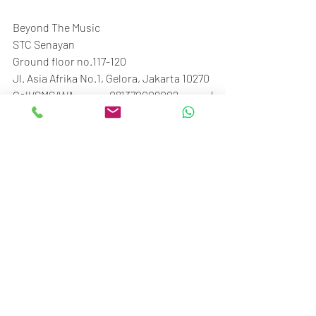
Beyond The Music
STC Senayan
Ground floor no.117-120
Jl. Asia Afrika No.1, Gelora, Jakarta 10270
Call/SMS/WA: 081370009002 / 
081370006807
Recent Posts
See All