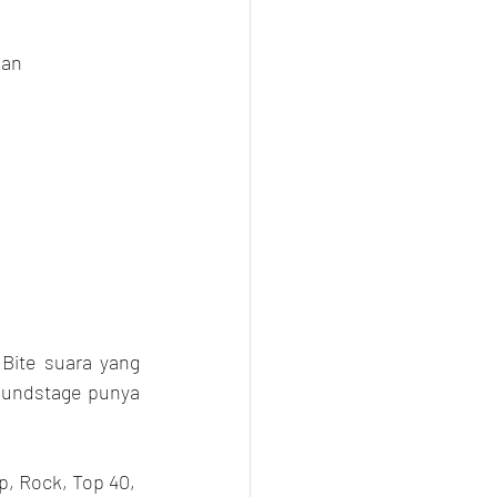
gan 
Bite suara yang 
oundstage punya 
p, Rock, Top 40, 