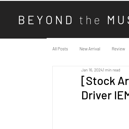
B E Y O N D
t h e
M U 
All Posts
New Arrival
Review
Jan 16, 2024
1 min read
[Stock Ar
Driver I