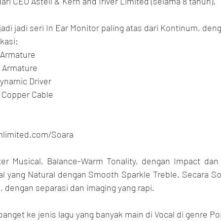
i CEO Astell & Kern and Iriver Limited (selama 8 tahun).
i jadi seri In Ear Monitor paling atas dari Kontinum, den
kasi:
 Armature
e Armature
ynamic Driver
ed Copper Cable
mlimited.com/Soara
ter Musical, Balance-Warm Tonality, dengan Impact dan 
al yang Natural dengan Smooth Sparkle Treble. Secara S
, dengan separasi dan imaging yang rapi.
 banget ke jenis lagu yang banyak main di Vocal di genre Po