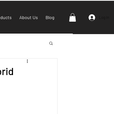
oducts
About Us
Blog
Log In
rid