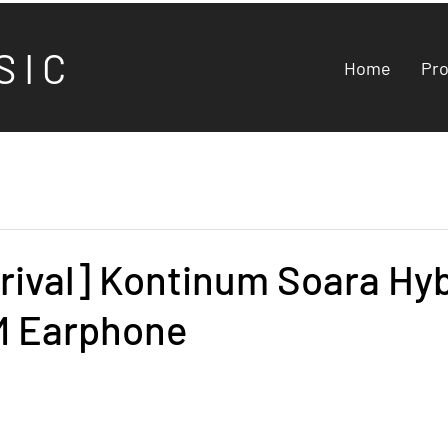
S I C
Home
Pr
rival] Kontinum Soara Hyb
EM Earphone