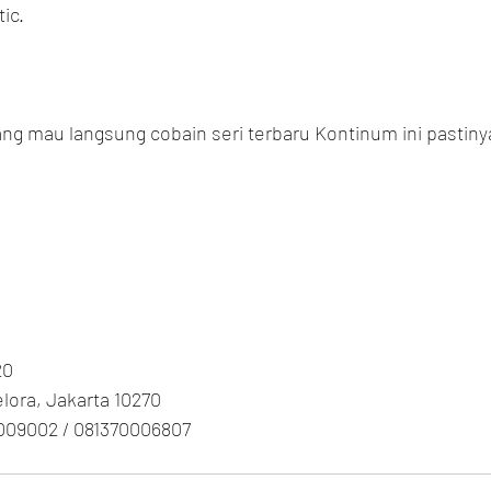
ic.
g mau langsung cobain seri terbaru Kontinum ini pastinya
20
Gelora, Jakarta 10270
009002 / 081370006807