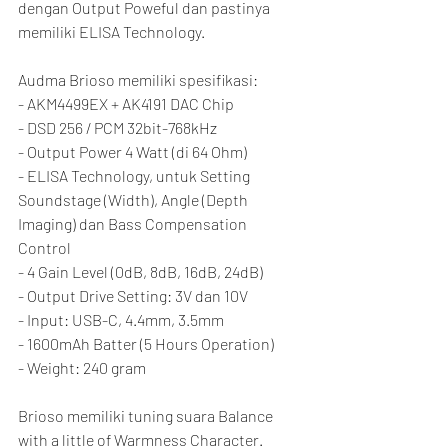
dengan Output Poweful dan pastinya 
memiliki ELISA Technology.
Audma Brioso memiliki spesifikasi:
- AKM4499EX + AK4191 DAC Chip
- DSD 256 / PCM 32bit-768kHz
- Output Power 4 Watt (di 64 Ohm)
- ELISA Technology, untuk Setting 
Soundstage (Width), Angle (Depth 
Imaging) dan Bass Compensation 
Control
- 4 Gain Level (0dB, 8dB, 16dB, 24dB)
- Output Drive Setting: 3V dan 10V
- Input: USB-C, 4.4mm, 3.5mm
- 1600mAh Batter (5 Hours Operation)
- Weight: 240 gram
Brioso memiliki tuning suara Balance 
with a little of Warmness Character. 