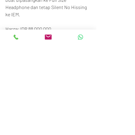
Headphone dan tetap Silent No Hissing 
ke IEM.
Harga: IDR 88,000,000
Untuk saat ini Brioso sudah Sold Out 
(untuk memenuhin kuota Pre Order). 
Stok akan kembali masuk di akhir Maret 
2025.
Thanks,
BTM Team
See All